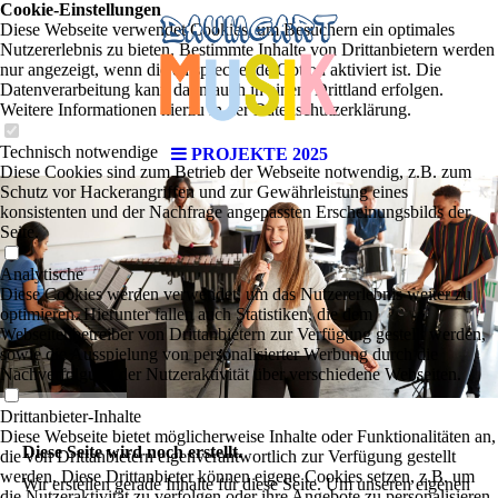
Cookie-Einstellungen
Diese Webseite verwendet Cookies, um Besuchern ein optimales
Nutzererlebnis zu bieten. Bestimmte Inhalte von Drittanbietern werden
nur angezeigt, wenn die entsprechende Option aktiviert ist. Die
Datenverarbeitung kann dann auch in einem Drittland erfolgen.
Weitere Informationen hierzu in der Datenschutzerklärung.
Technisch notwendige
PROJEKTE 2025
Diese Cookies sind zum Betrieb der Webseite notwendig, z.B. zum
Schutz vor Hackerangriffen und zur Gewährleistung eines
konsistenten und der Nachfrage angepassten Erscheinungsbilds der
Seite.
Analytische
Diese Cookies werden verwendet, um das Nutzererlebnis weiter zu
optimieren. Hierunter fallen auch Statistiken, die dem
Webseitenbetreiber von Drittanbietern zur Verfügung gestellt werden,
sowie die Ausspielung von personalisierter Werbung durch die
Nachverfolgung der Nutzeraktivität über verschiedene Webseiten.
Drittanbieter-Inhalte
Diese Webseite bietet möglicherweise Inhalte oder Funktionalitäten an,
Diese Seite wird noch erstellt.
die von Drittanbietern eigenverantwortlich zur Verfügung gestellt
werden. Diese Drittanbieter können eigene Cookies setzen, z.B. um
Wir erstellen gerade Inhalte für diese Seite. Um unseren eigenen
die Nutzeraktivität zu verfolgen oder ihre Angebote zu personalisieren