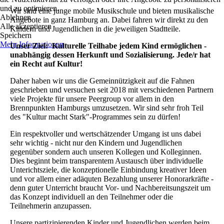
und zu optimieren.
Wir sind eine junge mobile Musikschule und bieten musikalische
Ablehnen
Angebote in ganz Hamburg an. Dabei fahren wir direkt zu den
Alle akzeptieren
Kindern und Jugendlichen in die jeweiligen Stadtteile.
Speichern
Mehr Informationen
Unser Ziel: Kulturelle Teilhabe jedem Kind ermöglichen -
unabhängig dessen Herkunft und Sozialisierung. Jede/r hat
ein Recht auf Kultur!
Daher haben wir uns die Gemeinnützigkeit auf die Fahnen
geschrieben und versuchen seit 2018 mit verschiedenen Partnern
viele Projekte für unsere Peergroup vor allem in den
Brennpunkten Hamburgs umzusetzen. Wir sind sehr froh Teil
des "Kultur macht Stark"-Programmes sein zu dürfen!
Ein respektvoller und wertschätzender Umgang ist uns dabei
sehr wichtig - nicht nur den Kindern und Jugendlichen
gegenüber sondern auch unseren Kollegen und Kolleginnen.
Dies beginnt beim transparentem Austausch über individuelle
Unterichtsziele, die konzeptionelle Einbindung kreativer Ideen
und vor allem einer adäquten Bezahlung unserer Honorarkräfte -
denn guter Unterricht braucht Vor- und Nachbereitsungszeit um
das Konzept individuell an den Teilnehmer oder die
Teilnehmerin anzupassen.
Unsere partizipierenden Kinder und Jugendlichen werden beim