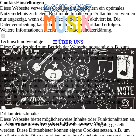
Cookie-Einstellungen
Diese Webseite verwendet Cookies, um Besuchern ein optimales
Nutzererlebnis zu bieten. Bestimmte Inhalte von Drittanbietern werden
nur angezeigt, wenn die entsprechende Option aktiviert ist. Die
Datenverarbeitung kann dann auch in einem Drittland erfolgen.
Weitere Informationen hierzu in der Datenschutzerklärung.
Technisch notwendige
ÜBER UNS
Diese Cookies sind zum Betrieb der Webseite notwendig, z.B. zum
Schutz vor Hackerangriffen und zur Gewährleistung eines
konsistenten und der Nachfrage angepassten Erscheinungsbilds der
Seite.
Analytische
Diese Cookies werden verwendet, um das Nutzererlebnis weiter zu
optimieren. Hierunter fallen auch Statistiken, die dem
Webseitenbetreiber von Drittanbietern zur Verfügung gestellt werden,
sowie die Ausspielung von personalisierter Werbung durch die
Nachverfolgung der Nutzeraktivität über verschiedene Webseiten.
Drittanbieter-Inhalte
Diese Webseite bietet möglicherweise Inhalte oder Funktionalitäten an,
Gemeinsam wachsen durch Musik - unser Motto
die von Drittanbietern eigenverantwortlich zur Verfügung gestellt
werden. Diese Drittanbieter können eigene Cookies setzen, z.B. um
die Nutzeraktivität zu verfolgen oder ihre Angebote zu personalisieren